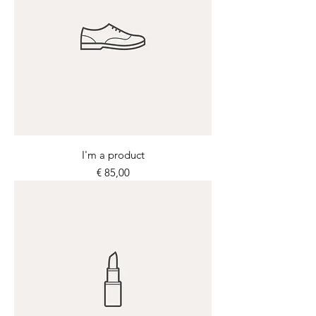
I'm a product
Prijs
€ 85,00