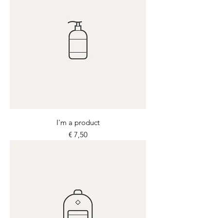
I'm a product
Prijs
€ 7,50