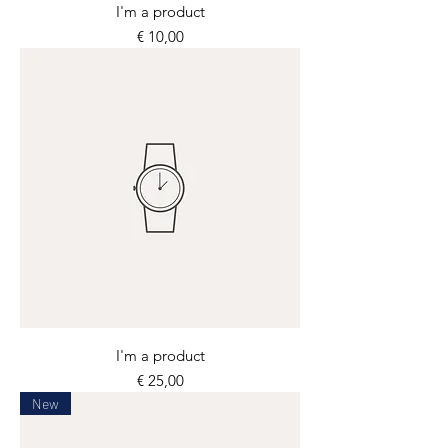
I'm a product
Prijs
€ 10,00
I'm a product
Prijs
€ 25,00
New