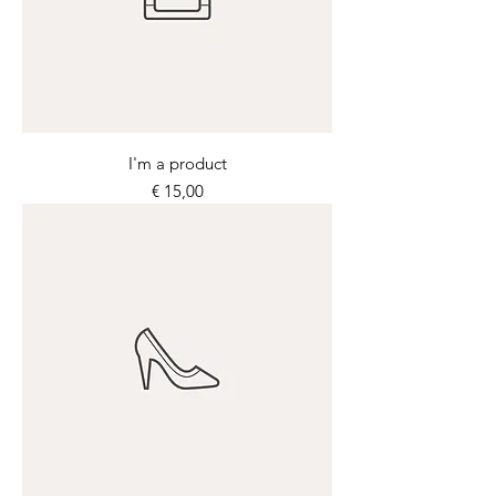
I'm a product
Prijs
€ 15,00