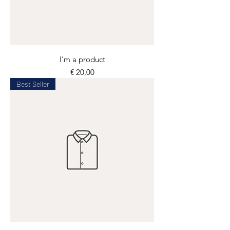
I'm a product
Prijs
€ 20,00
Best Seller