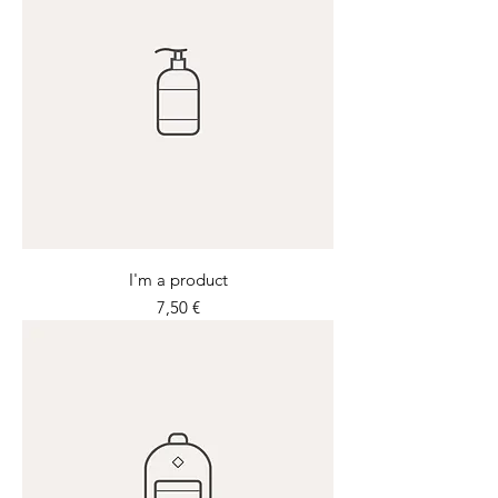
I'm a product
Prix
7,50 €