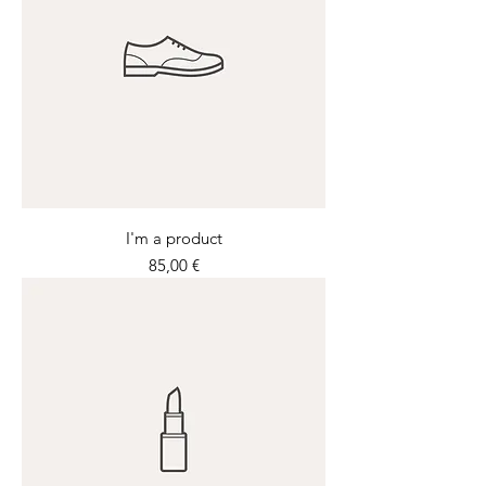
I'm a product
Prix
85,00 €