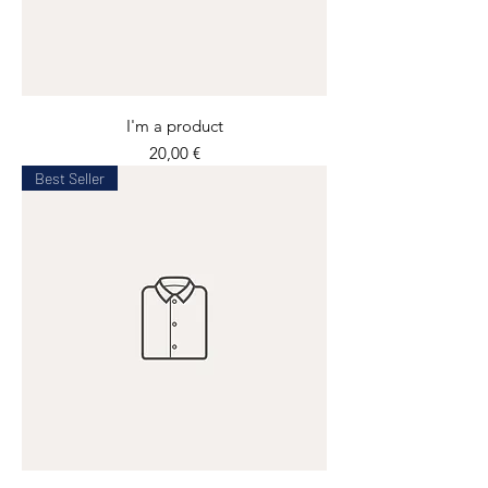
I'm a product
Prix
20,00 €
Best Seller