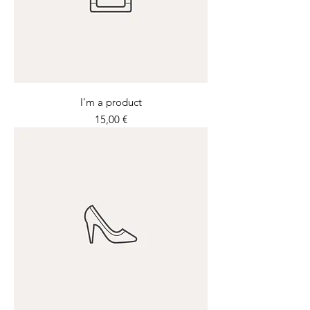
I'm a product
Prix
15,00 €