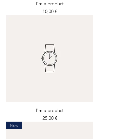
I'm a product
Prix
10,00 €
I'm a product
Prix
25,00 €
New